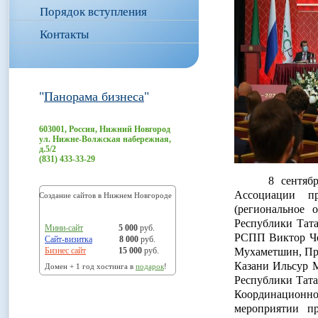
Порядок вступления
Контакты
"
Панорама бизнеса
"
603001, Россия, Нижний Новгород
ул. Нижне-Волжская набережная,
д.5/2
(831) 433-33-29
8 сентября 20
Ассоциации п
Создание сайтов в Нижнем Новгороде
(региональное 
Республики Тат
Мини-сайт
5 000
руб.
РСПП Виктор Чер
Сайт-визитка
8 000
руб.
Бизнес сайт
15 000
руб.
Мухаметшин, Пр
Казани Ильсур 
Домен + 1 год хостинга в
подарок
!
Республики Тата
Координационн
мероприятии п