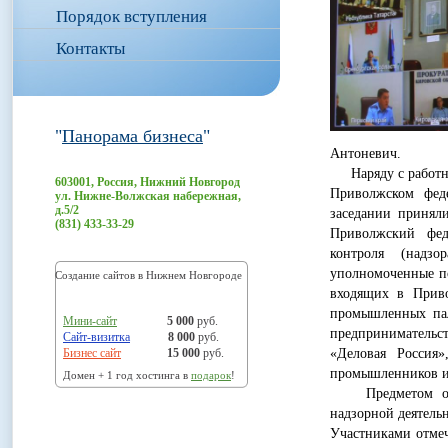
Порядок вступления
Контакты
"
Панорама бизнеса
"
Антоневич.
Наряду с работни
603001, Россия, Нижний Новгород
Приволжском фед
ул. Нижне-Волжская набережная,
д.5/2
заседании принял
(831) 433-33-29
Приволжский феде
контроля (надзо
уполномоченные по
Создание сайтов в Нижнем Новгороде
входящих в Приво
промышленных пал
Мини-сайт
5 000
руб.
предпринимательс
Сайт-визитка
8 000
руб.
Бизнес сайт
15 000
руб.
«Деловая Россия
промышленников и
Домен + 1 год хостинга в
подарок
!
Предметом обсуж
надзорной деятель
Участниками отмеч