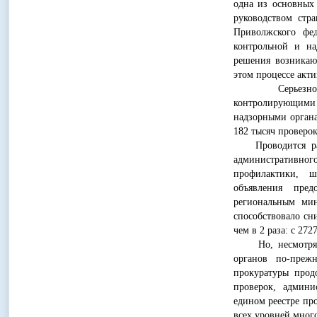
одна из основных 
руководством стр
Приволжского фед
контрольной и на
решения возникаю
этом процессе акт
Серьезно изме
контролирующими 
надзорными органа
182 тысяч проверок,
Проводится рабо
административного
профилактики, ш
объявления пред
региональным мин
способствовало сн
чем в 2 раза: с 2727
Но, несмотря на
органов по-преж
прокуратуры прод
проверок, админ
едином реестре пр
всех уровней мног