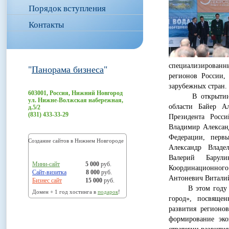
Порядок вступления
Контакты
специализирован
"
Панорама бизнеса
"
регионов России,
зарубежных стран.
603001, Россия, Нижний Новгород
В открытии фору
ул. Нижне-Волжская набережная,
области Байер А
д.5/2
(831) 433-33-29
Президента Росс
Владимир Алексан
Федерации, перв
Создание сайтов в Нижнем Новгороде
Александр Владе
Валерий Барули
Мини-сайт
5 000
руб.
Координационног
Сайт-визитка
8 000
руб.
Антоневич Виталий
Бизнес сайт
15 000
руб.
В этом году на 
Домен + 1 год хостинга в
подарок
!
город», посвяще
развития регионов
формирование эко