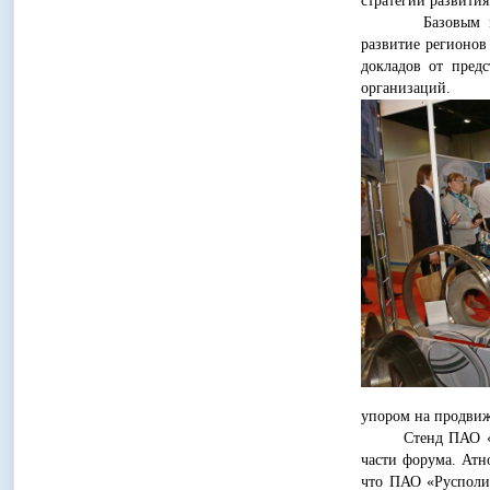
стратегии развития
Базовым меропр
развитие регионов 
докладов от пред
организаций.
упором на продвиж
Стенд ПАО «Русп
части форума. Атн
что ПАО «Русполим