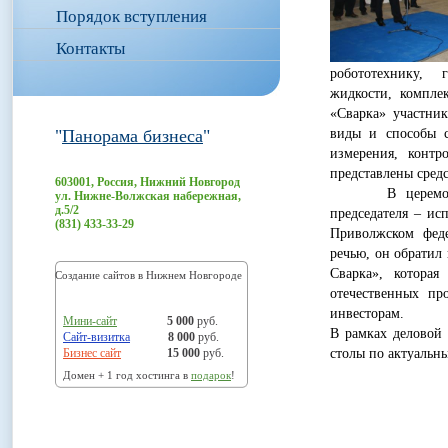
Порядок вступления
Контакты
робототехнику, 
жидкости, компле
«Сварка» участни
"
Панорама бизнеса
"
виды и способы с
измерения, контр
представлены средс
603001, Россия, Нижний Новгород
В церемонии от
ул. Нижне-Волжская набережная,
д.5/2
председателя – и
(831) 433-33-29
Приволжском феде
речью, он обратил
Сварка», котора
Создание сайтов в Нижнем Новгороде
отечественных пр
инвесторам.
Мини-сайт
5 000
руб.
В рамках деловой
Сайт-визитка
8 000
руб.
Бизнес сайт
15 000
руб.
столы по актуальн
Домен + 1 год хостинга в
подарок
!