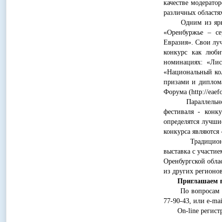
качестве модерато
различных областя
Одним из ярких 
«Оренбуржье – се
Евразия». Свои лу
конкурс как люби
номинациях: «Лис
«Национальный кол
призами и диплома
Форума (http://eaef
Параллельно в р
фестиваля - кон
определятся лучши
конкурса являются
Традиционно в 
выставка с участи
Оренбургской облас
из других регионов
Приглашаем п
По вопросам реги
77-90-43, или e-ma
On-line регистра