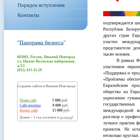
Порядок вступления
Контакты
подтверждается ши
Республик Белору
других стран Евр
"
Панорама бизнеса
"
участие междуна
представители де
тысяч человек.
603001, Россия, Нижний Новгород
В рамках Форума
ул. Нижне-Волжская набережная,
д.5/2
участников евраз
(831) 433-33-29
«Поддержка и про
«Проблемы обеспе
Евразийском про
Создание сайтов в Нижнем Новгороде
общества на Евра
укрепление гуман
Мини-сайт
5 000
руб.
государственных
Сайт-визитка
8 000
руб.
Бизнес сайт
15 000
руб.
международной ко
разговор о профес
Домен + 1 год хостинга в
подарок
!
лучших практик ф
проектов. Не ост
несколько круглых