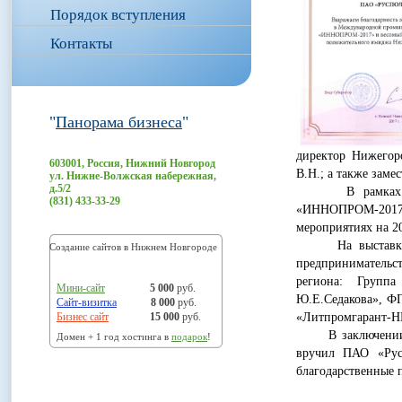
Порядок вступления
Контакты
"
Панорама бизнеса
"
директор Нижегор
603001, Россия, Нижний Новгород
В.Н.; а также зам
ул. Нижне-Волжская набережная,
д.5/2
В рамках совещ
(831) 433-33-29
«ИННОПРОМ-2017»
мероприятиях на 20
На выставке «И
Создание сайтов в Нижнем Новгороде
предпринимательст
региона: Груп
Мини-сайт
5 000
руб.
Ю.Е.Седакова», 
Сайт-визитка
8 000
руб.
Бизнес сайт
15 000
руб.
«Литпромгарант-Н
В заключении ме
Домен + 1 год хостинга в
подарок
!
вручил ПАО «Рус
благодарственные 