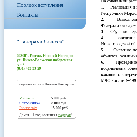
На совещании расс
Порядок вступления
1. Реализация и 
Республики Мордо
Контакты
2. Выполнение 
Федеральной служб
3. Обучение перс
4. Проведение п
"
Панорама бизнеса
"
Нижегородской обл
5. Оказание помо
603001, Россия, Нижний Новгород
объектов, оснащен
ул. Нижне-Волжская набережная,
6. Проведение с
д.5/2
подключения объе
(831) 433-33-29
входящего в переч
МЧС России №199 от
Создание сайтов в Нижнем Новгороде
Мини-сайт
5 000
руб.
Сайт-визитка
8 000
руб.
Бизнес сайт
15 000
руб.
Домен + 1 год хостинга в
подарок
!