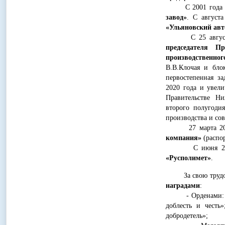
С 2001 года В.
завод»
. С август
«Ульяновский ав
С 25 августа 
председателя П
производственно
В.В.Клочая и бло
первостепенная з
2020 года и увели
Правительстве Ни
второго полугоди
производства и со
27 марта 2009
компания»
(распор
С июня 201
«Русполимет»
.
За свою трудовую
наградами
:
- Орденами: Поч
доблесть и честь
добродетель»;