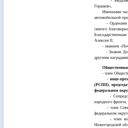
- Медалями: «З
Горшков»,
Именными часами 
автомобильной пр
- Орденами Русс
святого благоверн
Благодарственным
Алексия II;
- званием «Почет
- Знаком Донецк
другими наградами
Общественная д
- член Обществен
-
вице-пре
(РСПП)
,
председ
федеральном окру
- Сопредседател
народного фронта;
- член Совета п
федеральном округ
- член комисси
Нижегородской обла