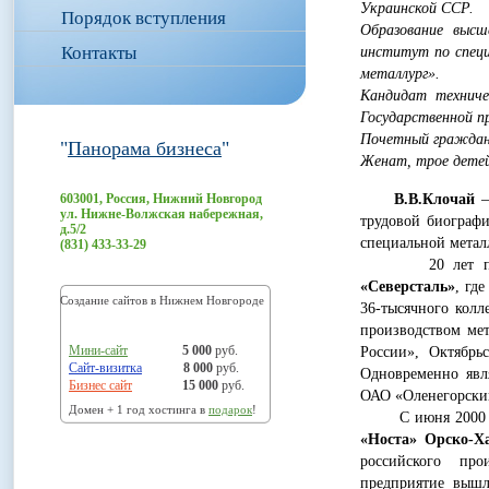
Украинской ССР.
Порядок вступления
Образование высш
Контакты
институт по спец
металлург».
Кандидат техниче
Государственной п
Почетный граждан
"
Панорама бизнеса
"
Женат, трое детей 
603001, Россия, Нижний Новгород
В.В.Клочай
–
ул. Нижне-Волжская набережная,
трудовой биографи
д.5/2
специальной метал
(831) 433-33-29
20 лет прор
«Северсталь»
, гд
Создание сайтов в Нижнем Новгороде
36-тысячного колл
производством мет
Мини-сайт
5 000
руб.
России», Октябрь
Сайт-визитка
8 000
руб.
Одновременно явл
Бизнес сайт
15 000
руб.
ОАО «Оленегорский
Домен + 1 год хостинга в
подарок
!
С июня 2000 год
«Носта» Орско-Х
российского про
предприятие вышло