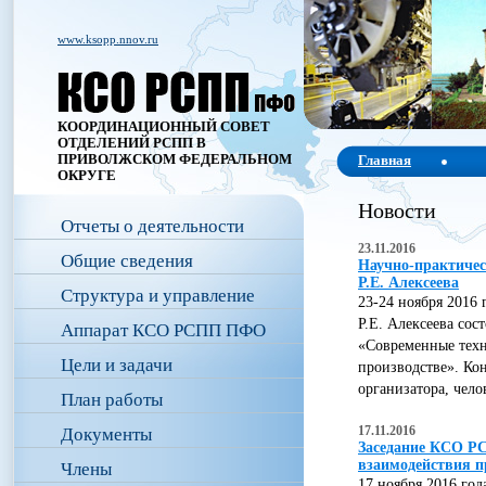
www.ksopp.nnov.ru
КООРДИНАЦИОННЫЙ СОВЕТ
ОТДЕЛЕНИЙ РСПП В
ПРИВОЛЖСКОМ ФЕДЕРАЛЬНОМ
Главная
ОКРУГЕ
Новости
Отчеты о деятельности
23.11.2016
Общие сведения
Научно-практичес
Р.Е. Алексеева
Структура и управление
23-24 ноября 2016
Р.Е. Алексеева сос
Аппарат КСО РСПП ПФО
«Современные техн
Цели и задачи
производстве». Ко
организатора, чело
План работы
17.11.2016
Документы
Заседание КСО РС
взаимодействия 
Члены
17 ноября 2016 го