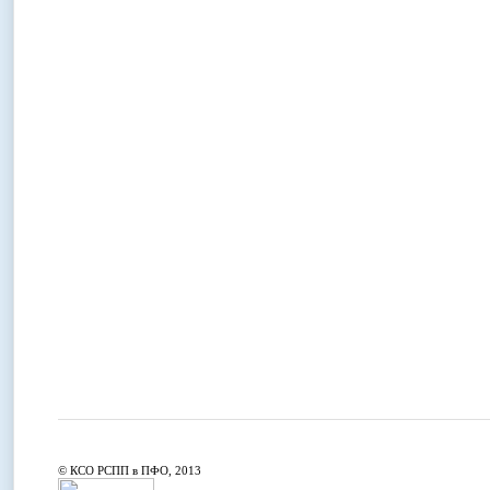
© КСО РСПП в ПФО, 2013