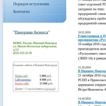
Порядок вступления
совет отделений Р
заседание на тему
Контакты
предприятий–смежн
обсуждались пробл
предприятий-смеж
"
Панорама бизнеса
"
10.11.2016
Единственная в Р
предприятии «Ру
603001, Россия, Нижний Новгород
10 ноября 2016 го
ул. Нижне-Волжская набережная,
производитель кол
д.5/2
(831) 433-33-29
«Русполимет» ввел
(ЭШП-14) в рамка
Создание сайтов в Нижнем Новгороде
21.10.2016
В Нижнем Новгор
21 октября 2016 г
Мини-сайт
5 000
руб.
Сайт-визитка
8 000
руб.
РСПП в Приволжско
Бизнес сайт
15 000
руб.
церемонии открыти
Домен + 1 год хостинга в
подарок
!
Игоря Ивановича А
14.10.2016
В Нижнем Новгоро